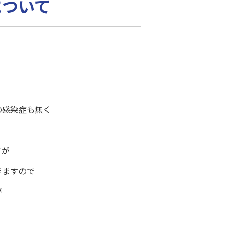
について
等の感染症も無く
すが
きますので
が