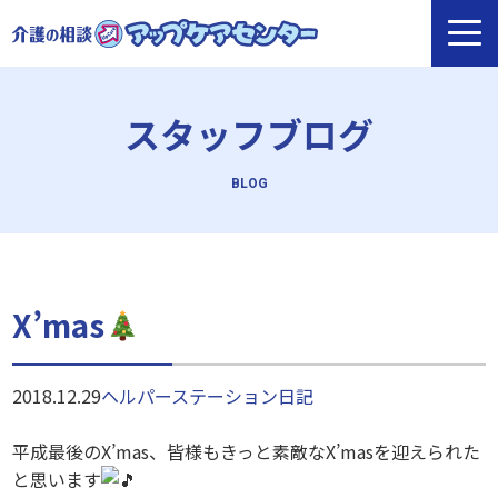
スタッフブログ
X’mas
2018.12.29
ヘルパーステーション
日記
平成最後のX’mas、皆様もきっと素敵なX’masを迎えられ
た
と思います